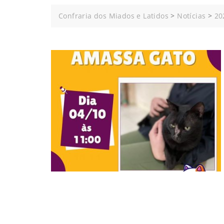
Confraria dos Miados e Latidos
>
Notícias
>
20